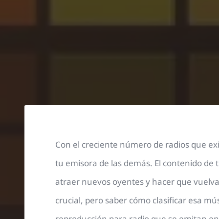
Con el creciente número de radios que exist
tu emisora de las demás. El contenido de 
atraer nuevos oyentes y hacer que vuelva
crucial, pero saber cómo clasificar esa mús
reproducción para radio que se emitan en 