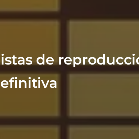
listas de reproducc
efinitiva