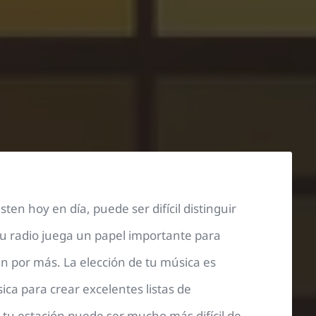
en hoy en día, puede ser difícil distinguir
tu radio juega un papel importante para
n por más. La elección de tu música es
ica para crear excelentes listas de
tu estación puede ser mucho más difícil de