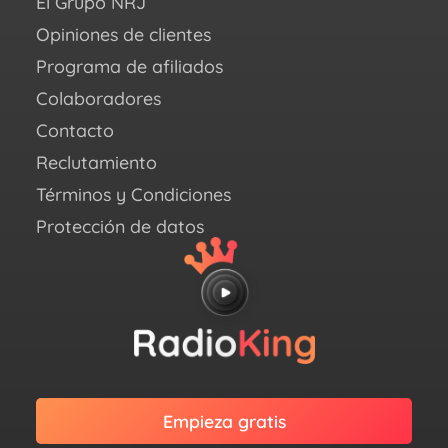
El Grupo NRJ
Ins
Opiniones de clientes
X
(an
Programa de afiliados
Twit
Colaboradores
Link
Contacto
Reclutamiento
Términos y Condiciones
Protección de datos
Empieza gratis