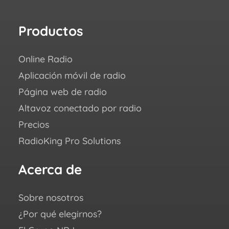
Productos
Re
Online Radio
¿Có
Aplicación móvil de radio
Succ
Página web de radio
Blo
Altavoz conectado por radio
Aca
Precios
FAQ
RadioKing Pro Solutions
Cen
we ♥
Acerca de
Sí
Sobre nosotros
You
¿Por qué elegirnos?
Fac