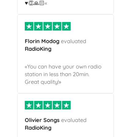
♥️
👏
🙏🏻
«
Florin Modog
evaluated
RadioKing
«You can have your own radio
station in less than 20min.
Great quality!»
Olivier Songs
evaluated
RadioKing