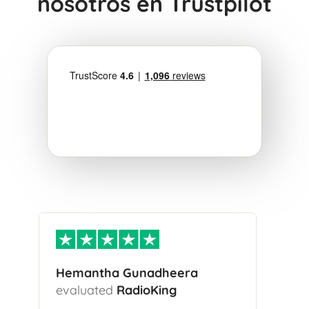
nosotros en Trustpilot
Hemantha Gunadheera
evaluated
RadioKing