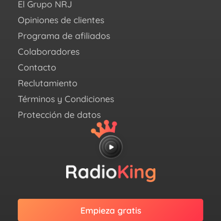
El Grupo NRJ
Ins
Opiniones de clientes
X
(an
Programa de afiliados
Twit
Colaboradores
Link
Contacto
Reclutamiento
Términos y Condiciones
Protección de datos
Empieza gratis