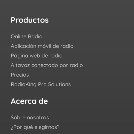
Productos
Re
Online Radio
¿Có
Aplicación móvil de radio
Succ
Página web de radio
Blo
Altavoz conectado por radio
Aca
Precios
FAQ
RadioKing Pro Solutions
Cen
we ♥
Acerca de
Sí
Sobre nosotros
You
¿Por qué elegirnos?
Fac