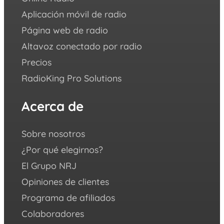
Aplicación móvil de radio
Succe
Página web de radio
Blog
Altavoz conectado por radio
Aca
Precios
FAQ
RadioKing Pro Solutions
Cent
we ♥️
Acerca de
Sí
Sobre nosotros
Yout
¿Por qué elegirnos?
Face
El Grupo NRJ
Inst
Opiniones de clientes
X
(ant
Programa de afiliados
Twitt
Colaboradores
Link