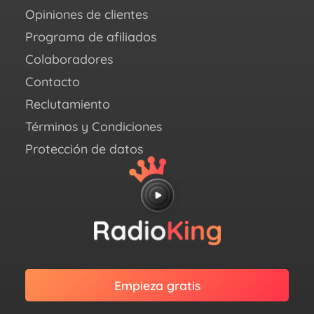
Opiniones de clientes
X
(an
Programa de afiliados
Twit
Colaboradores
Link
Contacto
Reclutamiento
Términos y Condiciones
Protección de datos
Empieza gratis