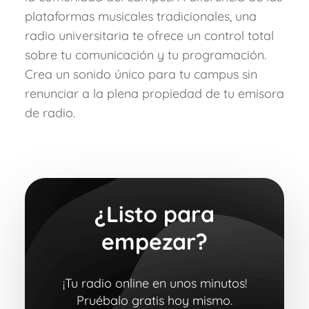
plataformas musicales tradicionales, una
radio universitaria te ofrece un control total
sobre tu comunicación y tu programación.
Crea un sonido único para tu campus sin
renunciar a la plena propiedad de tu emisora
de radio.
¿Listo para
empezar?
¡Tu radio online en unos minutos!
Pruébalo gratis hoy mismo.