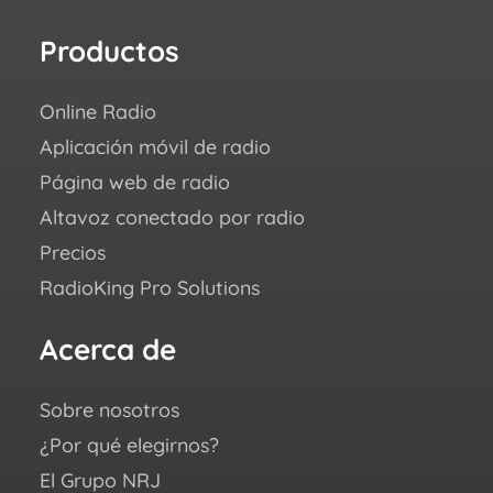
Productos
Re
Online Radio
¿Có
Aplicación móvil de radio
Succ
Página web de radio
Blo
Altavoz conectado por radio
Aca
Precios
FAQ
RadioKing Pro Solutions
Cen
we ♥
Acerca de
Sí
Sobre nosotros
You
¿Por qué elegirnos?
Fac
El Grupo NRJ
Ins