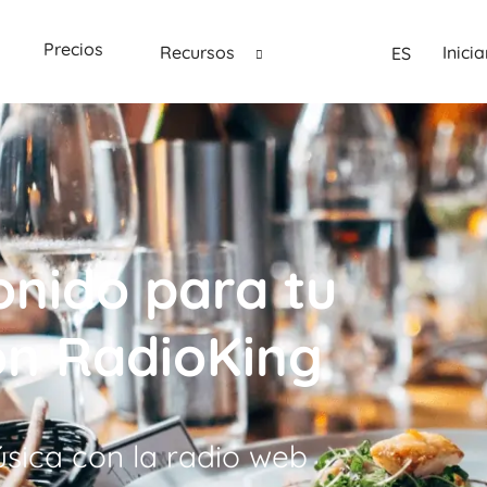
Precios
Recursos
Inici
ES
onido para tu
on RadioKing
úsica con la radio web