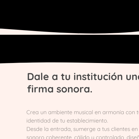
Dale a tu institución u
firma sonora.
Crea un ambiente musical en armonía con tu
identidad de tu establecimiento.
Desde la entrada, sumerge a tus clientes en
sonoro coherente, cálido y controlado, dis