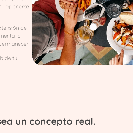
n imponerse
xtensión de
omenta la
 permanecer
b de tu
sea un concepto real.