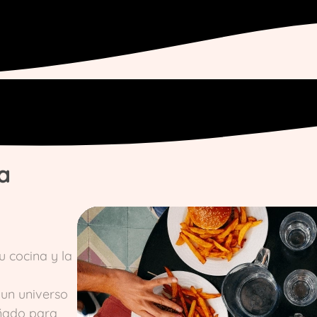
na
 cocina y la
 un universo
eñado para