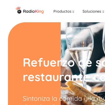
Productos
Soluciones
Refuerzo de s
restaurante c
Sintoniza la comida y la m