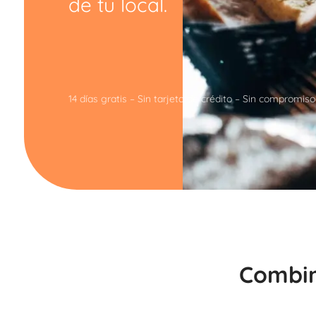
de tu local.
14 días gratis – Sin tarjeta de crédito – Sin compromiso
Combin