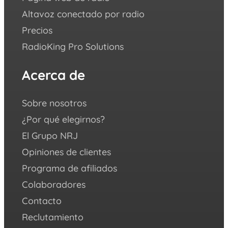
Altavoz conectado por radio
Aca
Precios
FAQ
RadioKing Pro Solutions
Cent
we ♥️
Acerca de
Sí
Sobre nosotros
Yout
¿Por qué elegirnos?
Face
El Grupo NRJ
Inst
Opiniones de clientes
X
(ant
Programa de afiliados
Twitt
Colaboradores
Link
Contacto
Reclutamiento