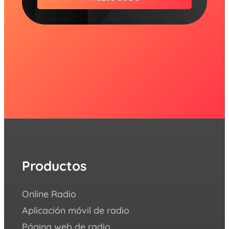
Productos
Re
Online Radio
¿Cóm
Aplicación móvil de radio
Succe
Página web de radio
Blog